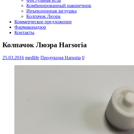
Фистульная игла
Комбинированный наконечник
Инъекционная заглушка
Колпачок Люэра
Коммерческое предложение
Фармаконадзор
Контакты
Колпачок Люэра Harsoria
25.03.2016
medlife
Продукция Harsoria
0