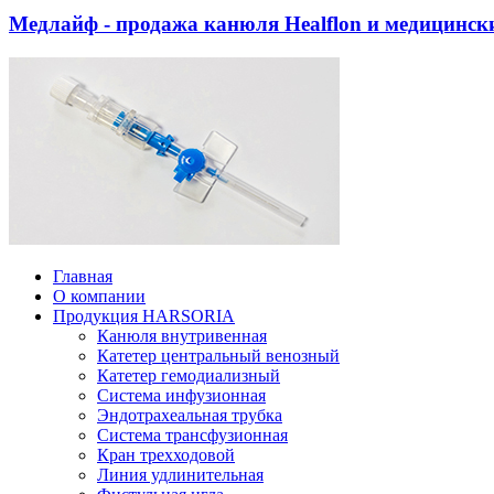
Медлайф - продажа канюля Healflon и медицинс
Главная
О компании
Продукция HARSORIA
Канюля внутривенная
Катетер центральный венозный
Катетер гемодиализный
Система инфузионная
Эндотрахеальная трубка
Система трансфузионная
Кран трехходовой
Линия удлинительная